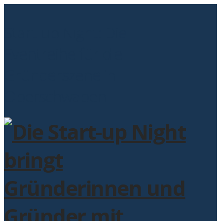
Start-up Night: Die
Eventreihe für die
Gründerszene in
Oberschwaben